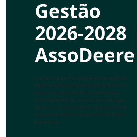
Gestão
2026-2028
AssoDeere
A diretoria da AssoDeere é formada por
líderes que representam e fortalecem a
Rede de Concessionários John Deere.
Com experiência, compromisso e visão
de futuro, eles trabalham para garantir
uma associação cada vez mais sólida e
inovadora.