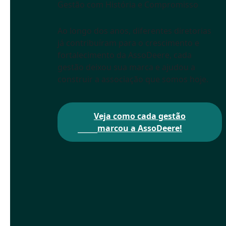
Gestão com História e Compromisso
Ao longo dos anos, diferentes diretorias
já contribuíram para o crescimento e
fortalecimento da AssoDeere, cada
gestão deixou sua marca e ajudou a
construir a associação que somos hoje.
Veja como cada gestão
marcou a AssoDeere!